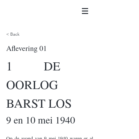
< Back
Aflevering 01
1        DE 
OORLOG 
BARST LOS
9 en 10 mei 1940
Op de avond van 9 mei 1940 waren er al 